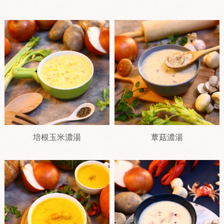
培根玉米濃湯
蕈菇濃湯