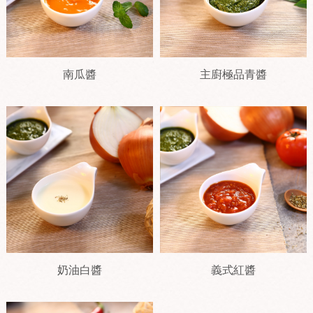
南瓜醬
主廚極品青醬
奶油白醬
義式紅醬