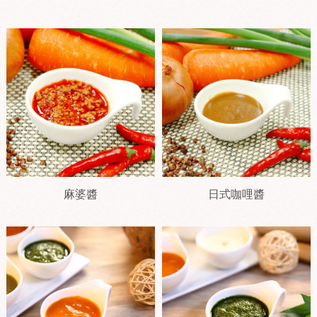
麻婆醬
日式咖哩醬