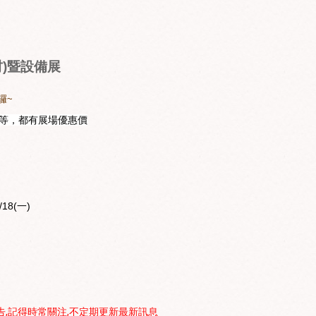
材)暨設備展
囉~
等，都有展場優惠價
/18(一)
公告,記得時常關注,不定期更新最新訊息